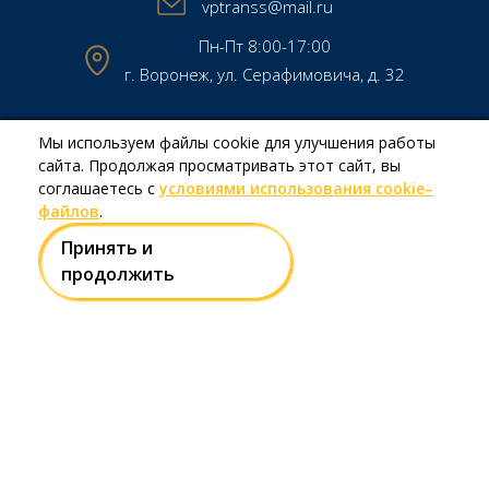
vptranss@mail.ru
Пн-Пт 8:00-17:00
г. Воронеж, ул. Серафимовича, д. 32
Мы используем файлы cookie для улучшения работы
Copyright © МКП МТК «Воронежпассажиртранс» 2026
сайта. Продолжая просматривать этот сайт, вы
Создание и продвижение сайтов
Team-B
соглашаетесь с
условиями использования cookie–
файлов
.
Принять и
Правила использования сайта
продолжить
Политика в отношении обработки персональных данных
Есть вопрос?
Напишите нам