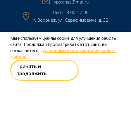
vptranss@mail.ru
Пн-Пт 8:00-17:00
г. Воронеж, ул. Серафимовича, д. 32
Мы используем файлы cookie для улучшения работы
Copyright © МКП МТК «Воронежпассажиртранс» 2026
сайта. Продолжая просматривать этот сайт, вы
Создание и продвижение сайтов
Team-B
соглашаетесь с
условиями использования cookie–
файлов
.
Принять и
Правила использования сайта
продолжить
Политика в отношении обработки персональных данных
Есть вопрос?
Напишите нам