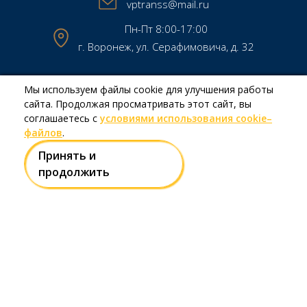
vptranss@mail.ru
Пн-Пт 8:00-17:00
г. Воронеж, ул. Серафимовича, д. 32
Мы используем файлы cookie для улучшения работы
Copyright © МКП МТК «Воронежпассажиртранс» 2026
сайта. Продолжая просматривать этот сайт, вы
Создание и продвижение сайтов
Team-B
соглашаетесь с
условиями использования cookie–
файлов
.
Принять и
Правила использования сайта
продолжить
Политика в отношении обработки персональных данных
Есть вопрос?
Напишите нам