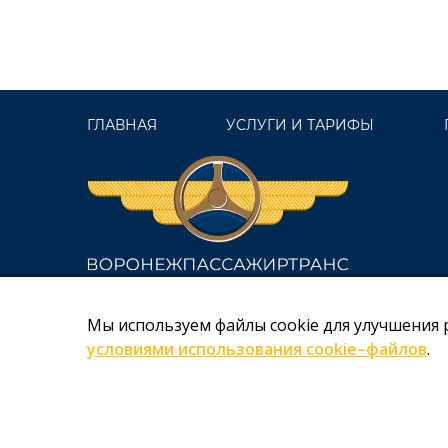
ГЛАВНАЯ
УСЛУГИ И ТАРИФЫ
Мы используем файлы cookie для улучшения 
Copyright © МКП МТК «Воронежпассажиртранс» 2026
условиями использования cookie–файлов
.
Создание и продвижение сайтов
Team-B
Есть вопрос?