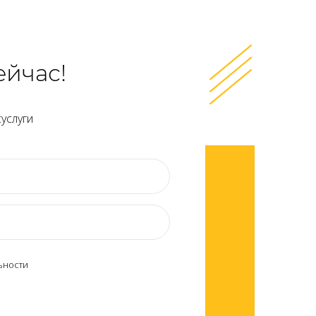
ейчас!
услуги
ьности