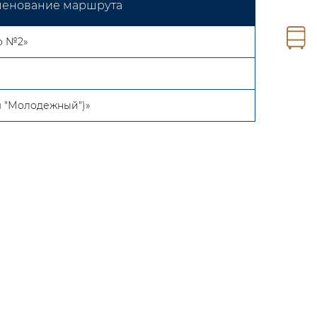
енование маршрута
о №2»
-м "Молодежный")»