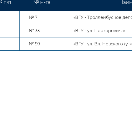
 п/п
№ м-та
Наим
№ 7
«ВГУ - Троллейбусное деп
№ 33
«ВГУ - ул. Перхоровича»
№ 99
«ВГУ - ул. Вл. Невского (у